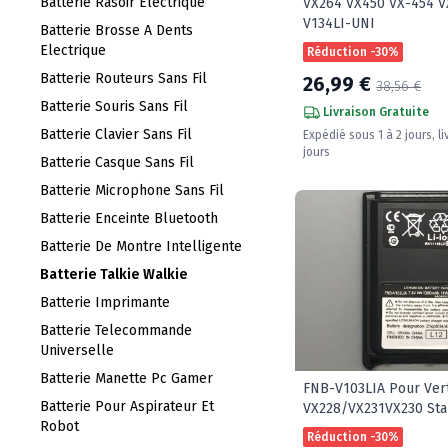
Batterie Rasoir Electrique
VX264 VX450 VX-454 V
V134LI-UNI
Batterie Brosse A Dents
Electrique
Réduction -30%
Batterie Routeurs Sans Fil
26,99 €
38,56 €
Batterie Souris Sans Fil
Livraison Gratuite
Batterie Clavier Sans Fil
Expédié sous 1 à 2 jours, li
jours
Batterie Casque Sans Fil
Batterie Microphone Sans Fil
Batterie Enceinte Bluetooth
Batterie De Montre Intelligente
Batterie Talkie Walkie
Batterie Imprimante
Batterie Telecommande
Universelle
Batterie Manette Pc Gamer
FNB-V103LIA Pour Ver
Batterie Pour Aspirateur Et
VX228/VX231VX230 St
Robot
Réduction -30%