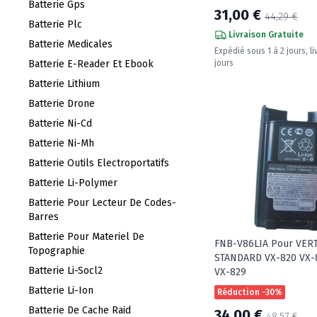
Batterie Gps
31,00 €
44,29 €
Batterie Plc
Livraison Gratuite
Batterie Medicales
Expédié sous 1 à 2 jours, li
jours
Batterie E-Reader Et Ebook
Batterie Lithium
Batterie Drone
Batterie Ni-Cd
Batterie Ni-Mh
Batterie Outils Electroportatifs
Batterie Li-Polymer
Batterie Pour Lecteur De Codes-
Barres
Batterie Pour Materiel De
FNB-V86LIA Pour VER
Topographie
STANDARD VX-820 VX-
Batterie Li-Socl2
VX-829
Batterie Li-Ion
Réduction -30%
Batterie De Cache Raid
34,00 €
48,57 €