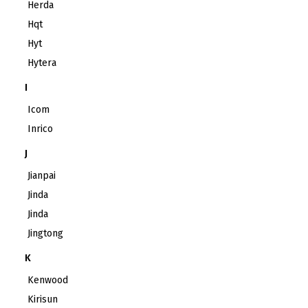
Herda
Hqt
Hyt
Hytera
I
Icom
Inrico
J
Jianpai
Jinda
Jinda
Jingtong
K
Kenwood
Kirisun