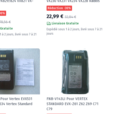
X829/824 VX821 VX-
VX230 VX231 VX234 VX228 Radios
Réduction -30%
-30%
22,99 €
32,84 €
78,56 €
Livraison Gratuite
 Gratuite
Expédié sous 1 à 2 jours, livré sous 7 à 21
jours
 à 2 jours, livré sous 7 à 21
 Pour Vertex EVX531
FNB-V143LI Pour VERTEX
534 Vertex Standard
STANDARD EVX-Z61 Z62 Z69 C71
C79