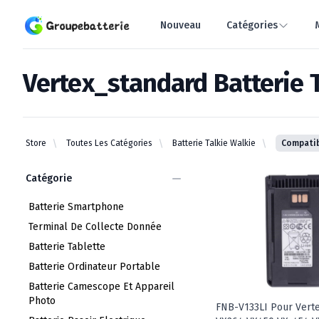
Groupebatterie.com
Nouveau
Catégories
Vertex_standard Batterie 
vertex_standard batterie talkie walkie
Store
Toutes Les Catégories
Batterie Talkie Walkie
Compatib
Categories
Catégorie
Batterie Smartphone
Terminal De Collecte Donnée
Batterie Tablette
Batterie Ordinateur Portable
Batterie Camescope Et Appareil
Photo
FNB-V133LI Pour Vert