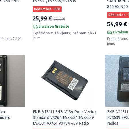
X-456 FNB-
EVX531/EVX534/EVX539
STANDARD V
820 VX-920
Réduction -30%
Réduction 
25,99 €
37,13 €
54,99 €
Livraison Gratuite
Livraison
Expédié sous 1 à 2 jours, livré sous 7 à 21
jours
vré sous 7 à 21
Expédié sous 1
jours
tex
FNB-V134LI FNB-V134 Pour Vertex
FNB-V113LI
andard
Standard VX264 EVX-534 EVX-539
EVX539 EVX
EVX531 VX451 VX454 459 Radio
radios