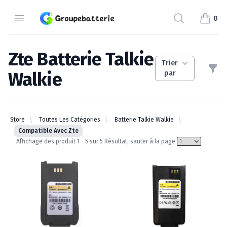
Groupebatterie.com
Open Menu
Search
0
items i
Zte Batterie Talkie
Trier
Filt
Walkie
par
zte batterie talkie walkie
Store
Toutes Les Catégories
Batterie Talkie Walkie
Compatible Avec Zte
Affichage des produit 1 - 5 sur 5 Résultat, sauter à la page