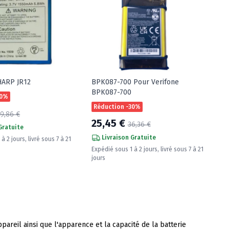
HARP JR12
BPK087-700 Pour Verifone
BPK087-700
30%
Réduction -30%
9,86 €
25,45 €
36,36 €
Gratuite
Livraison Gratuite
à 2 jours, livré sous 7 à 21
Expédié sous 1 à 2 jours, livré sous 7 à 21
jours
areil ainsi que l'apparence et la capacité de la batterie