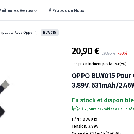
Meilleures Ventes
À Propos de Nous
mpatible Avec Oppo
BLW015
20,90 €
Product information
29,86 €
-30%
Les prix n'incluent pas la TVA(7%)
OPPO BLW015 Pour O
3.89V, 631mAh/2.46
En stock et disponible
1 à 2 jours ouvrables au plus tôt
Spécifications de la batterie
P/N : BLW015
Tension: 3.89V
Capacité: 631mAh/2.46Wh