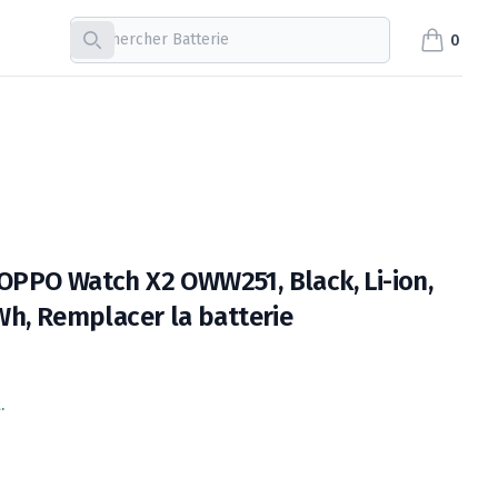
Recherche
0
items in c
PPO Watch X2 OWW251, Black, Li-ion,
Wh, Remplacer la batterie
.