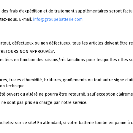
, des frais d'expédition et de traitement supplémentaires seront factur
ctez-nous. E-mail:
info@groupebatterie.com
urtout, défectueux ou non défectueux, tous les articles doivent être 
es "RETOURS NON APPROUVÉS".
ectées en fonction des raisons/réclamations pour lesquelles elles son
res, traces d’humidité, brûlures, gonflements ou tout autre signe d’uti
on technique.
 été ouvert ou altéré ne pourra être retourné, sauf exception claireme
it ne sont pas pris en charge par notre service.
achetez sur ce site! En attendant, si votre batterie tombe en panne 