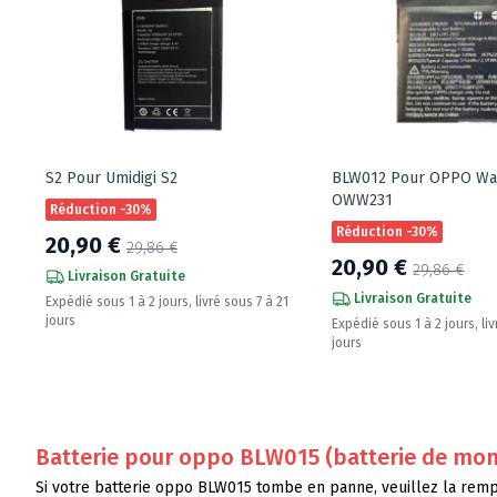
S2 Pour Umidigi S2
BLW012 Pour OPPO Wa
OWW231
Réduction -30%
Réduction -30%
20,90 €
29,86 €
20,90 €
29,86 €
Livraison Gratuite
Livraison Gratuite
Expédié sous 1 à 2 jours, livré sous 7 à 21
jours
Expédié sous 1 à 2 jours, liv
jours
Batterie pour oppo BLW015 (batterie de montre 
Si votre batterie oppo BLW015 tombe en panne, veuillez la rempla