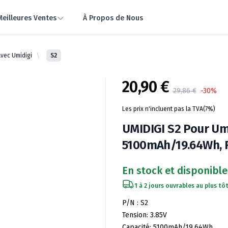
Meilleures Ventes
À Propos de Nous
vec Umidigi
S2
20,90 €
Product information
29,86 €
-30%
Les prix n'incluent pas la TVA(7%)
UMIDIGI S2 Pour Umid
5100mAh/19.64Wh, R
En stock et disponible
1 à 2 jours ouvrables au plus tôt
Spécifications de la batterie
P/N : S2
Tension: 3.85V
Capacité: 5100mAh/19.64Wh