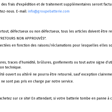
, des frais d'expédition et de traitement supplémentaires seront factur
ctez-nous. E-mail:
info@groupebatterie.com
urtout, défectueux ou non défectueux, tous les articles doivent être 
es "RETOURS NON APPROUVÉS".
ectées en fonction des raisons/réclamations pour lesquelles elles son
res, traces d’humidité, brûlures, gonflements ou tout autre signe d’uti
on technique.
 été ouvert ou altéré ne pourra être retourné, sauf exception claireme
it ne sont pas pris en charge par notre service.
achetez sur ce site! En attendant, si votre batterie tombe en panne 