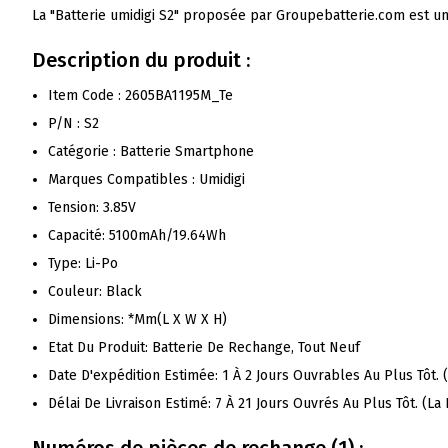
La "Batterie umidigi S2" proposée par Groupebatterie.com est un
Description du produit :
Item Code : 2605BA1195M_Te
P/N : S2
Catégorie : Batterie Smartphone
Marques Compatibles : Umidigi
Tension: 3.85V
Capacité: 5100mAh/19.64Wh
Type: Li-Po
Couleur: Black
Dimensions: *mm(L X W X H)
Etat Du Produit: Batterie De Rechange, Tout Neuf
Date D'expédition Estimée: 1 À 2 Jours Ouvrables Au Plus Tôt.
Délai De Livraison Estimé: 7 À 21 Jours Ouvrés Au Plus Tôt. (L
Numéros de pièces de rechange (1) :