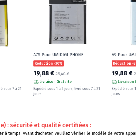
E
A7S Pour UMIDIGI PHONE
A9 Pour UM
Réduction -30%
Réduction -
19,88 €
19,88 €
28,40 €
2
Livraison Gratuite
Livraison 
ré sous 7 à 21
Expédié sous 1 à 2 jours, livré sous 7 à 21
Expédié sous 1 
jours
jours
: sécurité et qualité certifiées :
r à temps. Avant d'acheter, veuillez vérifier le modèle de votre apparei