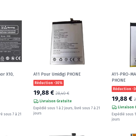
or X10,
A11 Pour Umidigi PHONE
A11-PRO-MA
PHONE
Réduction -30%
Réduction -
19,88 €
28,40 €
19,88 €
2
Livraison Gratuite
Livraison 
Expédié sous 1 à 2 jours, livré sous 7 à 21
jours
ré sous 7 à 21
Expédié sous 1 
jours