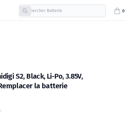
Recherche
0
items in c
igi S2, Black, Li-Po, 3.85V,
emplacer la batterie
.