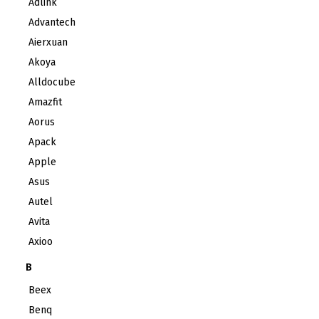
Adlink
Advantech
Aierxuan
Akoya
Alldocube
Amazfit
Aorus
Apack
Apple
Asus
Autel
Avita
Axioo
B
Beex
Benq