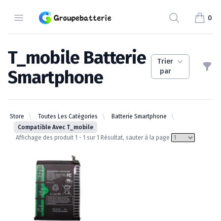
Groupebatterie.com
Open Menu
Search
0
items i
T_mobile Batterie
Trier
Filt
Smartphone
par
t_mobile batterie smartphone
Store
Toutes Les Catégories
Batterie Smartphone
Compatible Avec T_mobile
Affichage des produit 1 - 1 sur 1 Résultat, sauter à la page