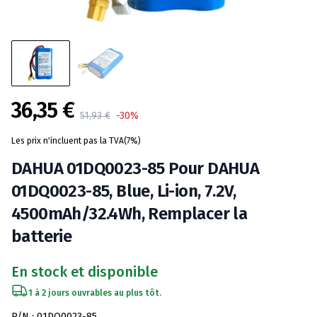
36,35 €
Product information
51,93 €
-30%
Les prix n'incluent pas la TVA(7%)
DAHUA 01DQ0023-85 Pour DAHUA
01DQ0023-85, Blue, Li-ion, 7.2V,
4500mAh/32.4Wh, Remplacer la
batterie
En stock et disponible
1 à 2 jours ouvrables au plus tôt.
Spécifications de la batterie
P/N : 01DQ0023-85