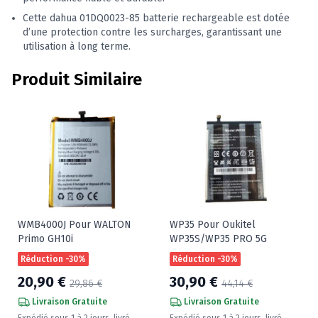
Cette dahua 01DQ0023-85 batterie rechargeable est dotée
d’une protection contre les surcharges, garantissant une
utilisation à long terme.
Produit Similaire
WMB4000J Pour WALTON
WP35 Pour Oukitel
Primo GH10i
WP35S/WP35 PRO 5G
Réduction -30%
Réduction -30%
20,90 €
30,90 €
29,86 €
44,14 €
Livraison Gratuite
Livraison Gratuite
Expédié sous 1 à 2 jours, livré
Expédié sous 1 à 2 jours, livré