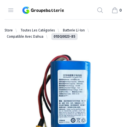
Groupebatterie.com
Open Menu
Search
0
items i
Store
Toutes Les Catégories
Batterie Li-Ion
Compatible Avec Dahua
01DQ0023-85