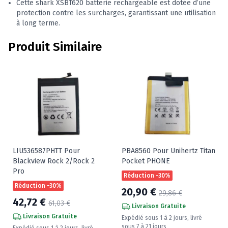
Cette shark XSBT620 batterie rechargeable est dotée d’une
protection contre les surcharges, garantissant une utilisation
à long terme.
Produit Similaire
LIU536587PHTT Pour
PBA8560 Pour Unihertz Titan
Blackview Rock 2/Rock 2
Pocket PHONE
Pro
Réduction -30%
Réduction -30%
20,90 €
29,86 €
42,72 €
61,03 €
Livraison Gratuite
Livraison Gratuite
Expédié sous 1 à 2 jours, livré
sous 7 à 21 jours
Expédié sous 1 à 2 jours, livré