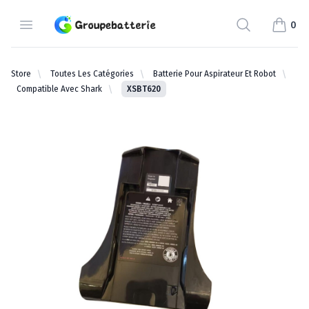
Groupebatterie.com
Open Menu
Search
0
items i
Store
Toutes Les Catégories
Batterie Pour Aspirateur Et Robot
Compatible Avec Shark
XSBT620