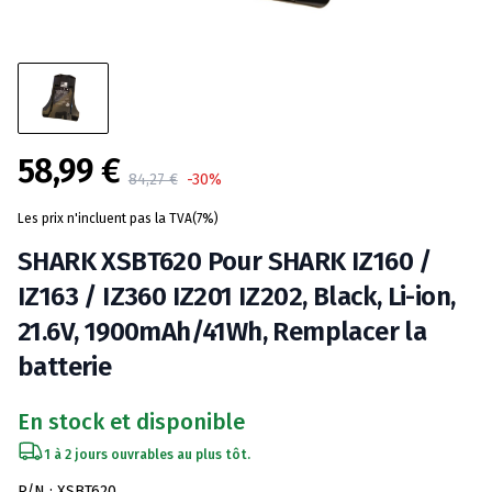
58,99 €
Product information
84,27 €
-30%
Les prix n'incluent pas la TVA(7%)
SHARK XSBT620 Pour SHARK IZ160 /
IZ163 / IZ360 IZ201 IZ202, Black, Li-ion,
21.6V, 1900mAh/41Wh, Remplacer la
batterie
En stock et disponible
1 à 2 jours ouvrables au plus tôt.
Spécifications de la batterie
P/N : XSBT620