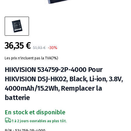
36,35 €
Product information
51,93 €
-30%
Les prix n'incluent pas la TVA(7%)
HIKVISION 534759-2P-4000 Pour
HIKVISION DSJ-HK02, Black, Li-ion, 3.8V,
4000mAh/15.2Wh, Remplacer la
batterie
En stock et disponible
1 à 2 jours ouvrables au plus tôt.
Spécifications de la batterie
P/N : 534759-2P-4000