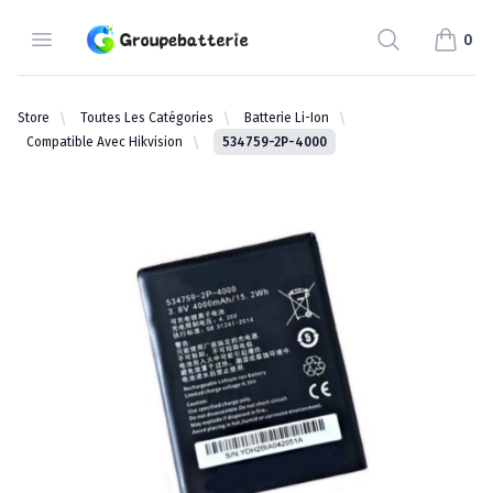
Groupebatterie.com
Open Menu
Search
0
items i
Store
Toutes Les Catégories
Batterie Li-Ion
Compatible Avec Hikvision
534759-2P-4000