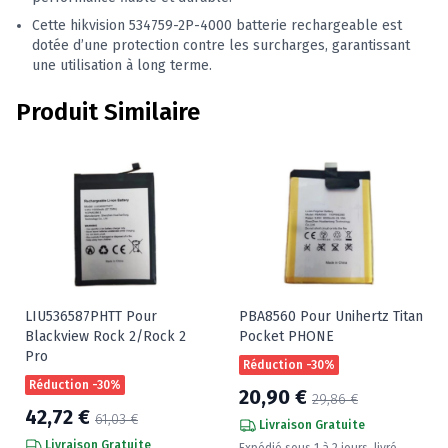
Cette hikvision 534759-2P-4000 batterie rechargeable est
dotée d’une protection contre les surcharges, garantissant
une utilisation à long terme.
Produit Similaire
LIU536587PHTT Pour
PBA8560 Pour Unihertz Titan
Blackview Rock 2/Rock 2
Pocket PHONE
Pro
Réduction -30%
Réduction -30%
20,90 €
29,86 €
42,72 €
61,03 €
Livraison Gratuite
Livraison Gratuite
Expédié sous 1 à 2 jours, livré