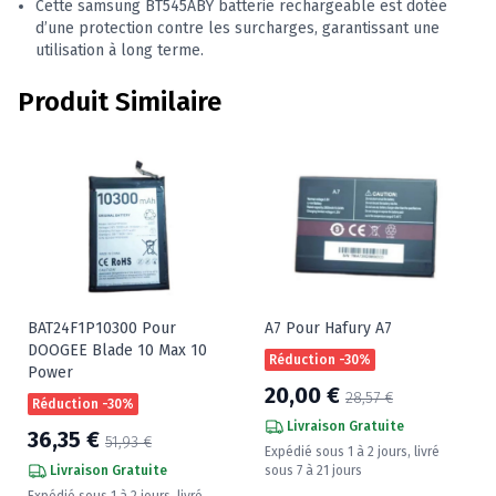
Cette samsung BT545ABY batterie rechargeable est dotée
d’une protection contre les surcharges, garantissant une
utilisation à long terme.
Produit Similaire
BAT24F1P10300 Pour
A7 Pour Hafury A7
DOOGEE Blade 10 Max 10
Réduction -30%
Power
20,00 €
28,57 €
Réduction -30%
Livraison Gratuite
36,35 €
51,93 €
Expédié sous 1 à 2 jours, livré
Livraison Gratuite
sous 7 à 21 jours
Expédié sous 1 à 2 jours, livré