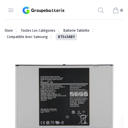
Groupebatterie.com
Open Menu
Search
0
items i
Store
Toutes Les Catégories
Batterie Tablette
Compatible Avec Samsung
BT545ABY