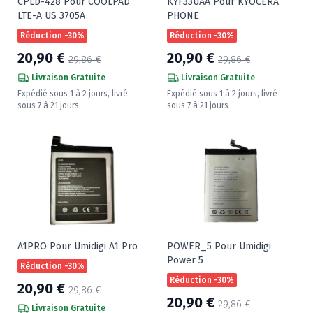
CPLD-428 Pour COOLPAD
KYF33UAA Pour KYOCERA
LTE-A US 3705A
PHONE
Réduction -30%
Réduction -30%
20,90 €
20,90 €
29,86 €
29,86 €
Livraison Gratuite
Livraison Gratuite
Expédié sous 1 à 2 jours, livré
Expédié sous 1 à 2 jours, livré
sous 7 à 21 jours
sous 7 à 21 jours
A1PRO Pour Umidigi A1 Pro
POWER_5 Pour Umidigi
Power 5
Réduction -30%
Réduction -30%
20,90 €
29,86 €
20,90 €
29,86 €
Livraison Gratuite