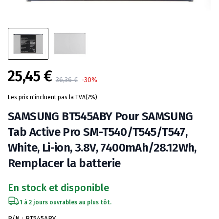
25,45 €
Product information
36,36 €
-30%
Les prix n'incluent pas la TVA(7%)
SAMSUNG BT545ABY Pour SAMSUNG
Tab Active Pro SM-T540/T545/T547,
White, Li-ion, 3.8V, 7400mAh/28.12Wh,
Remplacer la batterie
En stock et disponible
1 à 2 jours ouvrables au plus tôt.
Spécifications de la batterie
P/N : BT545ABY