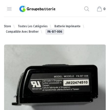
Groupebatterie.com
Open Menu
Search
0
items i
Store
Toutes Les Catégories
Batterie Imprimante
Compatible Avec Brother
PA-BT-006