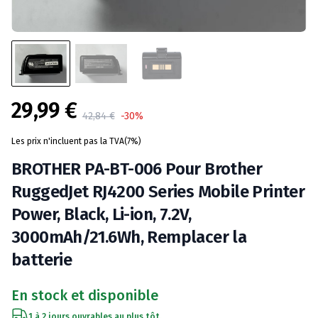
29,99 €
Product information
42,84 €
-30%
Les prix n'incluent pas la TVA(7%)
BROTHER PA-BT-006 Pour Brother
RuggedJet RJ4200 Series Mobile Printer
Power, Black, Li-ion, 7.2V,
3000mAh/21.6Wh, Remplacer la
batterie
En stock et disponible
1 à 2 jours ouvrables au plus tôt.