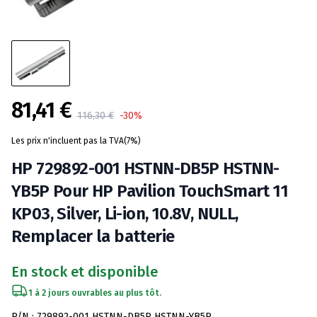
81,41 €
Product information
116,30 €
-30%
Les prix n'incluent pas la TVA(7%)
HP 729892-001 HSTNN-DB5P HSTNN-
YB5P Pour HP Pavilion TouchSmart 11
KP03, Silver, Li-ion, 10.8V, NULL,
Remplacer la batterie
En stock et disponible
1 à 2 jours ouvrables au plus tôt.
Spécifications de la batterie
P/N : 729892-001 HSTNN-DB5P HSTNN-YB5P